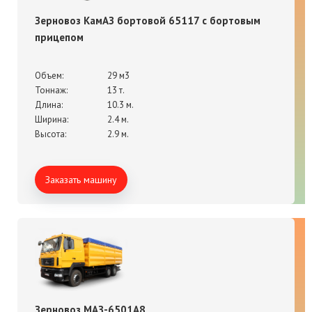
Зерновоз КамАЗ бортовой 65117 с бортовым
прицепом
Объем:
29 м3
Тоннаж:
13 т.
Длина:
10.3 м.
Ширина:
2.4 м.
Высота:
2.9 м.
Заказать машину
Зерновоз МАЗ-6501А8